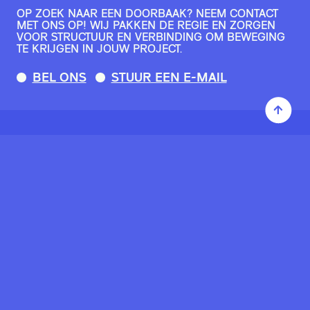
OP ZOEK NAAR EEN DOORBAAK? NEEM CONTACT
MET ONS OP!
WIJ PAKKEN DE REGIE EN ZORGEN
VOOR STRUCTUUR EN VERBINDING OM BEWEGING
TE KRIJGEN IN JOUW PROJECT.
BEL ONS
STUUR EEN E-MAIL
VIJVERHOFSTRAAT 47
1E ETAGE LINKS
3032 SB ROTTERDAM
+31 (0)10 466 57 95
INFO@ECHO- URBANMANAGEMENT.COM
OVER ONS
DIENSTEN
CASES
TEAM